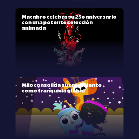
Macabro celebra su 25º aniversario
con una potente selección
animada
Milo consolida su crecimiento
como franquicia global