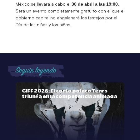
México se llevará a cabo el
.
30 de abril a las 19:00
Será un evento completamente gratuito con el que el
gobierno capitalino engalanará los festejos por el
Día de las niñas y los niños.
Seguir leyendo
GIFF 2026: El corto polaco Tears
triunfa en la competencia animada