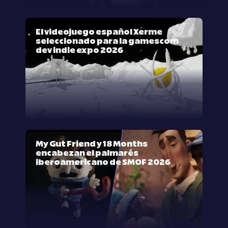
El videojuego español Xerme
seleccionado para la gamescom
dev indie expo 2026
My Gut Friend y 18 Months
encabezan el palmarés
iberoamericano de SMOF 2026