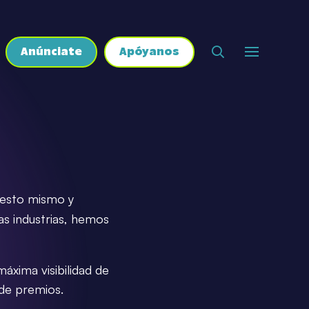
Anúnciate
Apóyanos
 esto mismo y
as industrias, hemos
áxima visibilidad de
de premios.