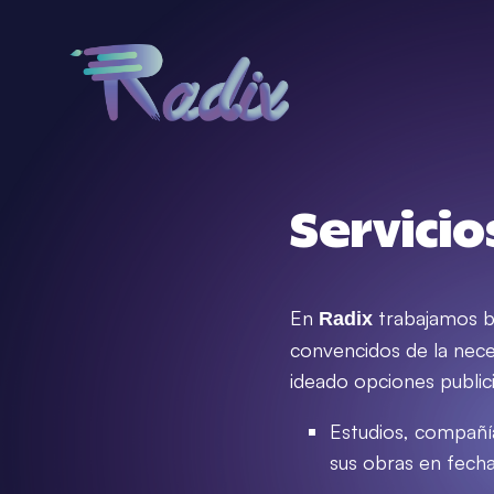
Servicio
En
trabajamos b
Radix
convencidos de la nece
ideado opciones publici
Estudios, compañía
sus obras en fech