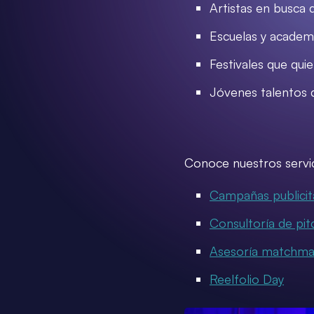
Artistas en busca 
Escuelas y academi
Festivales que qui
Jóvenes talentos 
Conoce nuestros servic
Campañas publicit
Consultoría de pit
Asesoría matchma
Reelfolio Day