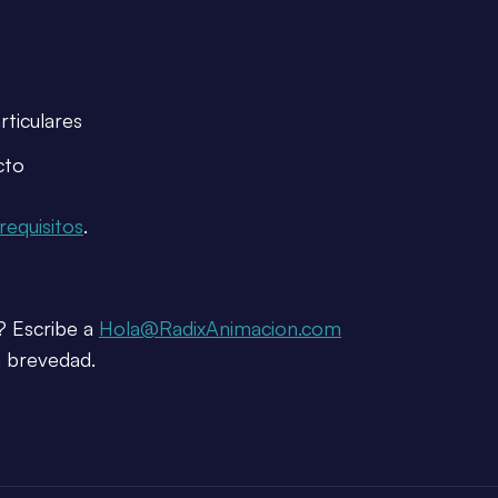
rticulares
cto
requisitos
.
? Escribe a
Hola@RadixAnimacion.com
 brevedad.