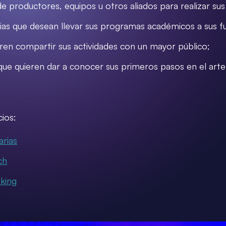
de productores, equipos u otros aliados para realizar su
as que desean llevar sus programas académicos a sus fu
eren compartir sus actividades con un mayor público;
que quieren dar a conocer sus primeros pasos en el art
ios:
arias
ch
king