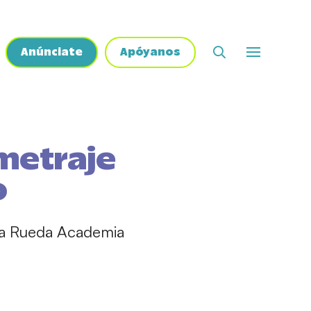
Anúnciate
Apóyanos
ometraje
o
ama Rueda Academia