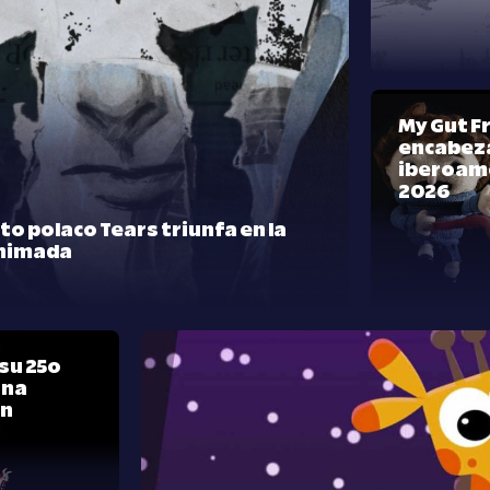
My Gut F
encabeza
iberoam
2026
rto polaco Tears triunfa en la
nimada
su 25º
una
ón