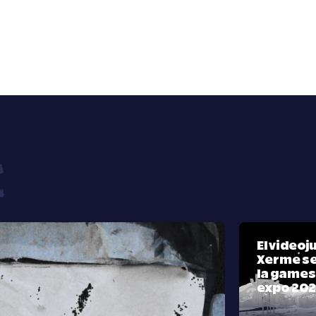
El video
Xerme se
la games
expo 20