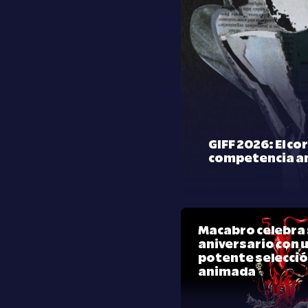
GIFF 2026: El co
competencia a
Macabro celebra 
aniversario con 
potente selecci
animada