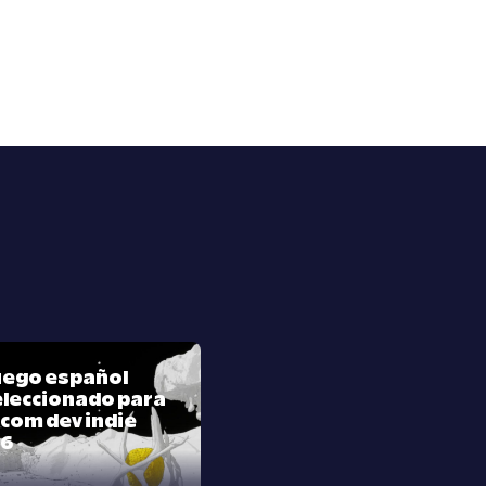
juego español
leccionado para
com dev indie
26