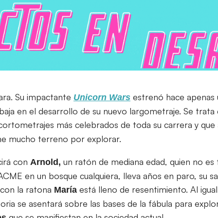
ra. Su impactante
estrenó hace apenas 
Unicorn Wars
baja en el desarrollo de su nuevo largometraje. Se trat
 cortometrajes más celebrados de toda su carrera y que 
ene mucho terreno por explorar.
cirá con
un ratón de mediana edad, quien no es f
Arnold,
ACME en un bosque cualquiera, lleva años en paro, su sa
 con la ratona
está lleno de resentimiento. Al igual 
María
toria se asentará sobre las bases de la fábula para explora
que se manifiestan en la sociedad actual.
es