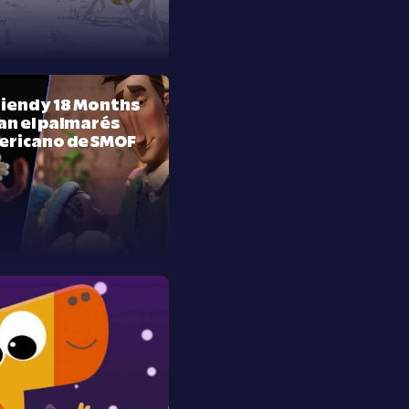
riend y 18 Months
n el palmarés
ericano de SMOF