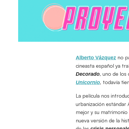
no pa
Alberto Vázquez
cineasta español ya tra
, uno de los
Decorado
, todavía ti
Unicornio
La película nos introdu
urbanización estándar 
mejor y su matrimonio
nueva versión de la his
de las
crisis personal