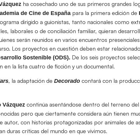
ha cosechado uno de sus primeros grandes log
 Vázquez
para la primera edición de
ademia de Cine de España
rograma dirigido a guionistas, tanto nacionales como ext
ales, laborales o de conciliación familiar, quieran desarro
uienes serán reunidos en varios encuentros presenciales 
urso. Los proyectos en cuestión deben estar relacionad
De los seis proyectos selec
esarrollo Sostenible (ODS).
en la lista cuatro de ficción y un documental.
, la adaptación de
contará con la produc
ars
Decorado
continúa asentándose dentro del terreno del
o Vázquez
onocidas pero que ciertamente considera aún tienen muc
de autor, con historias protagonizadas por animales de
an duras críticas del mundo en que vivimos.