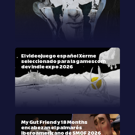
El videojuego español Xerme
seleccionado para la gamescom
dev indie expo 2026
My Gut Friend y 18 Months
encabezan el palmarés
iberoamericano de SMOF 2026