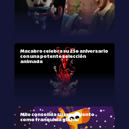
Macabro celebra su 25º aniversario
con una potente selección
animada
Milo consolida su crecimiento
como franquicia global