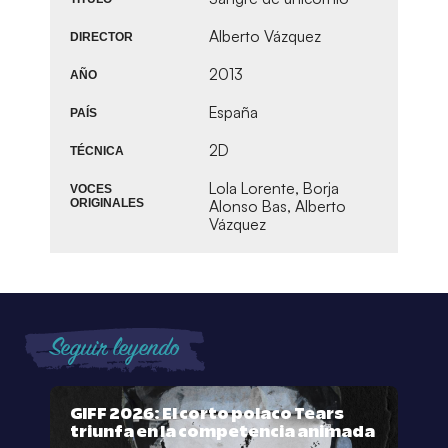
Alberto Vázquez
DIRECTOR
2013
AÑO
España
PAÍS
2D
TÉCNICA
Lola Lorente, Borja
VOCES
ORIGINALES
Alonso Bas, Alberto
Vázquez
Seguir leyendo
GIFF 2026: El corto polaco Tears
triunfa en la competencia animada