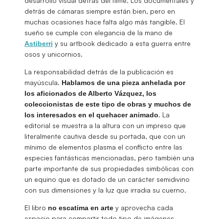
desarrollo visual detrás del filme. Los documentales y
detrás de cámaras siempre están bien, pero en
muchas ocasiones hace falta algo más tangible. El
sueño se cumple con elegancia de la mano de
y su artbook dedicado a esta guerra entre
Astiberri
osos y unicornios.
La responsabilidad detrás de la publicación es
mayúscula.
Hablamos de una pieza anhelada por
los aficionados de Alberto Vázquez, los
coleccionistas de este tipo de obras y muchos de
. La
los interesados en el quehacer animado
editorial se muestra a la altura con un impreso que
literalmente cautiva desde su portada, que con un
mínimo de elementos plasma el conflicto entre las
especies fantásticas mencionadas, pero también una
parte importante de sus propiedades simbólicas con
un equino que es dotado de un carácter semidivino
con sus dimensiones y la luz que irradia su cuerno.
El libro
y aprovecha cada
no escatima en arte
espacio para compartir todo tipo de imágenes,