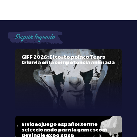
Seguir leyendo
GIFF 2026: El corto polaco Tears
triunfa en la competencia animada
El videojuego español Xerme
seleccionado para la gamescom
dev indie expo 2026