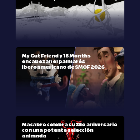
My Gut Friend y 18 Months
encabezan el palmarés
iberoamericano de SMOF 2026
Macabro celebra su 25º aniversario
con una potente selección
animada