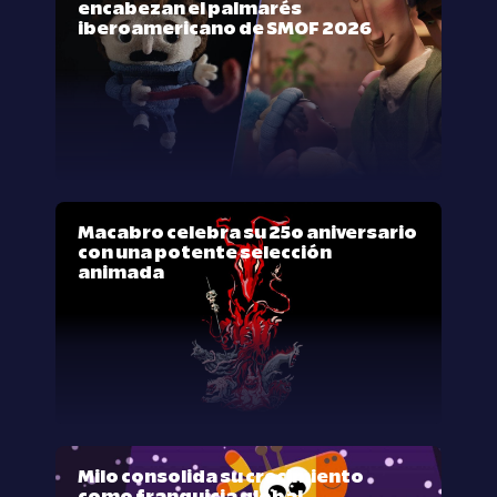
encabezan el palmarés
iberoamericano de SMOF 2026
Macabro celebra su 25º aniversario
con una potente selección
animada
Milo consolida su crecimiento