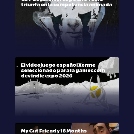
triunfa en la competencia animada
El videojuego español Xerme
seleccionado para la gamescom
dev indie expo 2026
My Gut Friend y 18 Months