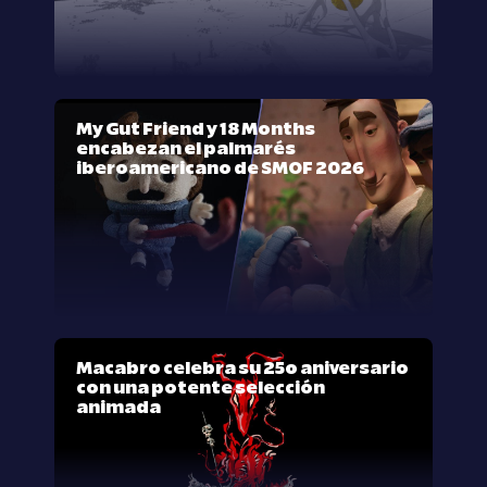
My Gut Friend y 18 Months
encabezan el palmarés
iberoamericano de SMOF 2026
Macabro celebra su 25º aniversario
con una potente selección
animada