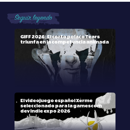
Seguir leyendo
GIFF 2026: El corto polaco Tears
triunfa en la competencia animada
El videojuego español Xerme
seleccionado para la gamescom
dev indie expo 2026