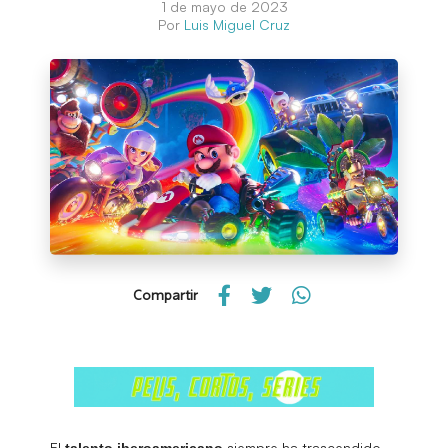
1 de mayo de 2023
Por
Luis Miguel Cruz
Compartir
El
siempre ha trascendido
talento iberoamericano