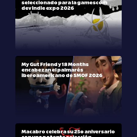
seleccionado para la gamescom
dev indie expo 2026
My Gut Friend y 18 Months
encabezan el palmarés
iberoamericano de SMOF 2026
Macabro celebra su 25º aniversario