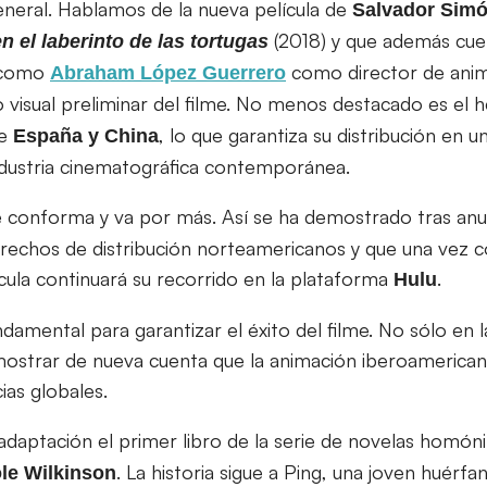
neral. Hablamos de la nueva película de
Salvador Sim
(2018) y que además cue
n el laberinto de las tortugas
s como
como director de ani
Abraham López Guerrero
o visual preliminar del filme. No menos destacado es el 
re
, lo que garantiza su distribución en 
España y China
ndustria cinematográfica contemporánea.
e conforma y va por más. Así se ha demostrado tras an
rechos de distribución norteamericanos y que una vez c
lícula continuará su recorrido en la plataforma
.
Hulu
amental para garantizar el éxito del filme. No sólo en la 
emostrar de nueva cuenta que la animación iberoamerican
ias globales.
adaptación el primer libro de la serie de novelas homóni
. La historia sigue a Ping, una joven huérf
le Wilkinson