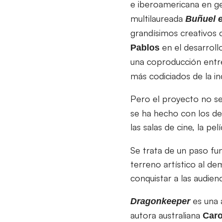
e iberoamericana en ge
multilaureada
Buñuel e
grandísimos creativo
en el desarroll
Pablos
una coproducción ent
más codiciados de la i
Pero el proyecto no s
se ha hecho con los de
las salas de cine, la pe
Se trata de un paso fund
terreno artístico al d
conquistar a las audienc
es una 
Dragonkeeper
autora australiana
Caro