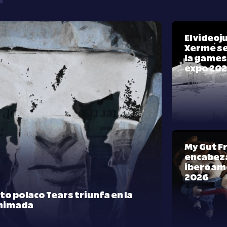
El video
Xerme se
la games
expo 20
My Gut F
encabeza
iberoam
2026
rto polaco Tears triunfa en la
nimada