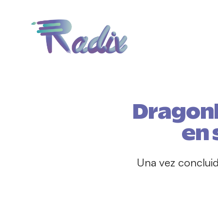
Dragonk
en 
Una vez concluid