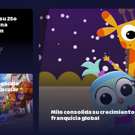
su 25º
una
ón
elícula
tacular
Milo consolida su crecimient
franquicia global