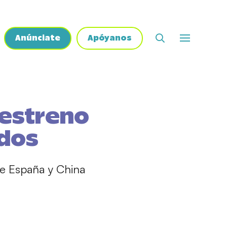
Anúnciate
Apóyanos
 estreno
idos
re España y China