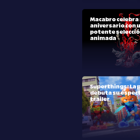
Macabro celebra 
aniversario con 
potente selecci
animada
Superthings: La p
debuta su espec
trailer