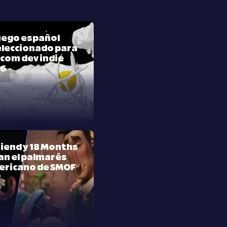
juego español
leccionado para
com dev indie
26
riend y 18 Months
n el palmarés
ericano de SMOF