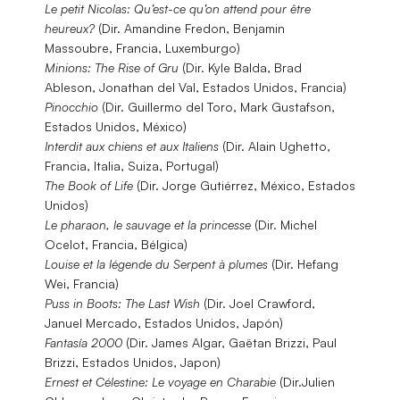
Le petit Nicolas: Qu’est-ce qu’on attend pour être
heureux?
(Dir. Amandine Fredon, Benjamin
Massoubre, Francia, Luxemburgo)
Minions: The Rise of Gru
(Dir. Kyle Balda, Brad
Ableson, Jonathan del Val, Estados Unidos, Francia)
Pinocchio
(Dir. Guillermo del Toro, Mark Gustafson,
Estados Unidos, México)
Interdit aux chiens et aux Italiens
(Dir. Alain Ughetto,
Francia, Italia, Suiza, Portugal)
The Book of Life
(Dir. Jorge Gutiérrez, México, Estados
Unidos)
Le pharaon, le sauvage et la princesse
(Dir. Michel
Ocelot, Francia, Bélgica)
Louise et la légende du Serpent à plumes
(Dir. Hefang
Wei, Francia)
Puss in Boots: The Last Wish
(Dir. Joel Crawford,
Januel Mercado, Estados Unidos, Japón)
Fantasía 2000
(Dir. James Algar, Gaëtan Brizzi, Paul
Brizzi, Estados Unidos, Japon)
Ernest et Célestine: Le voyage en Charabie
(Dir.Julien