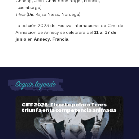
Chheng, Jean-Christophe Roger, Francia,
Luxemburgo)
Titina
(Dir. Kajsa Næss, Noruega)
La edición 2023 del Festival Internacional de Cine de
Animación de Annecy se celebrará del
11 al 17 de
en
,
.
junio
Annecy
Francia
Seguir leyendo
GIFF 2026: El corto polaco Tears
triunfa en la competencia animada