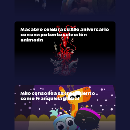
Macabro celebra su 25º aniversario
con una potente selección
animada
Milo consolida su crecimiento
como franquicia global