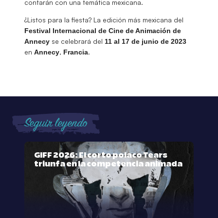
contarán con una temática mexicana.
¿Listos para la fiesta? La edición más mexicana del
Festival Internacional de Cine de Animación de
se celebrará del
Annecy
11 al 17 de junio de 2023
en
,
.
Annecy
Francia
Seguir leyendo
GIFF 2026: El corto polaco Tears
triunfa en la competencia animada