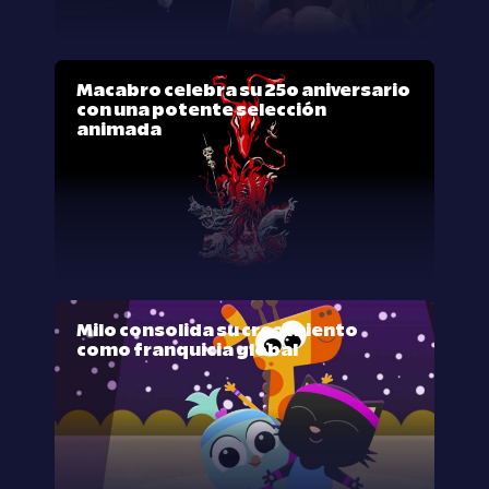
Macabro celebra su 25º aniversario
con una potente selección
animada
Milo consolida su crecimiento
como franquicia global