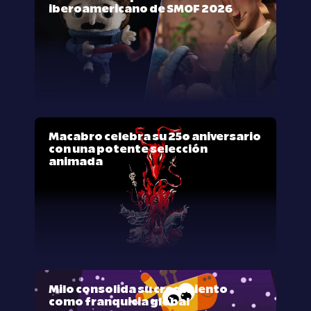
iberoamericano de SMOF 2026
Macabro celebra su 25º aniversario
con una potente selección
animada
Milo consolida su crecimiento
como franquicia global