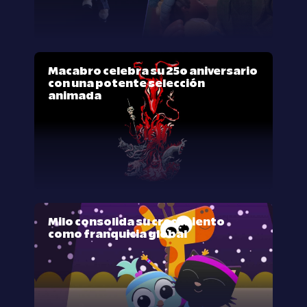
Macabro celebra su 25º aniversario
con una potente selección
animada
Milo consolida su crecimiento
como franquicia global