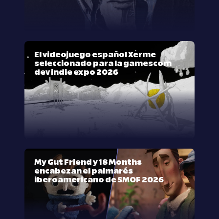
El videojuego español Xerme
seleccionado para la gamescom
dev indie expo 2026
My Gut Friend y 18 Months
encabezan el palmarés
iberoamericano de SMOF 2026