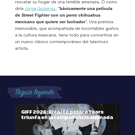
rescatar su hogar de una temible amenaza. O como
diría
Jorge Gutiérrez
, “
básicamente una película
de
Street
Fighter
con un perro chihuahua
”. Una premisa
mexicano que quiere ser luchador
memorable, que acompañada de incontables guiños
a la cultura mexicana, tiene todo para convertirse en
un nuevo clásico contemporáneo del talentoso
artista.
Seguir leyendo
GIFF 2026: El corto polaco Tears
triunfa en la competencia animada