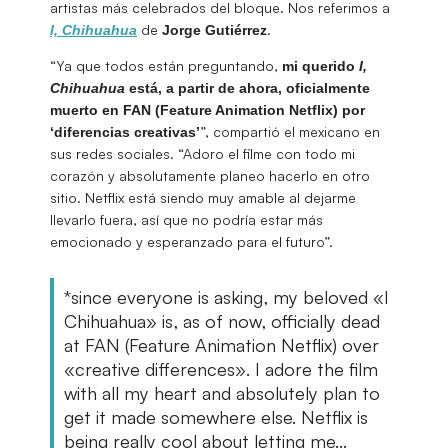
artistas más celebrados del bloque. Nos referimos a
de
.
I, Chihuahua
Jorge
Gutiérrez
“Ya que todos están preguntando,
mi querido
I,
Chihuahua
está, a partir de ahora, oficialmente
muerto en FAN (Feature Animation Netflix) por
”, compartió el mexicano en
‘diferencias creativas’
sus redes sociales. “Adoro el filme con todo mi
corazón y absolutamente planeo hacerlo en otro
sitio. Netflix está siendo muy amable al dejarme
llevarlo fuera, así que no podría estar más
emocionado y esperanzado para el futuro”.
*since everyone is asking, my beloved «I
Chihuahua» is, as of now, officially dead
at FAN (Feature Animation Netflix) over
«creative differences». I adore the film
with all my heart and absolutely plan to
get it made somewhere else. Netflix is
being really cool about letting me…