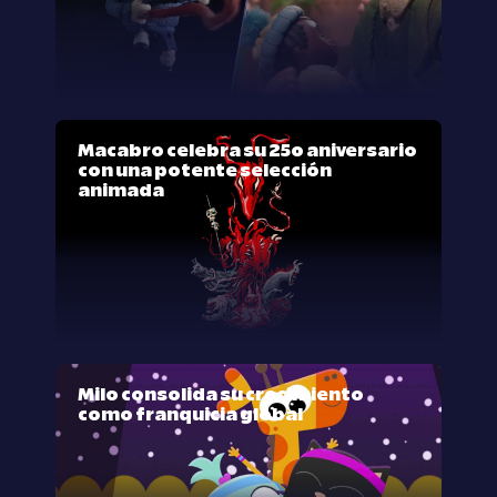
Macabro celebra su 25º aniversario
con una potente selección
animada
Milo consolida su crecimiento
como franquicia global