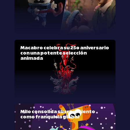
Macabro celebra su 25º aniversario
con una potente selección
animada
Milo consolida su crecimiento
como franquicia global