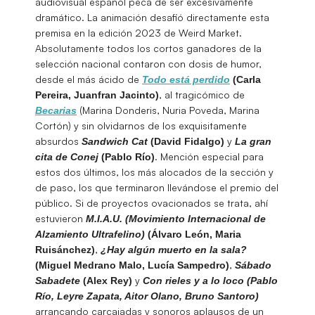
audiovisual español peca de ser excesivamente
dramático. La animación desafió directamente esta
premisa en la edición 2023 de Weird Market.
Absolutamente todos los cortos ganadores de la
selección nacional contaron con dosis de humor,
desde el más ácido de
Todo está perdido
(Carla
, al tragicómico de
Pereira, Juanfran Jacinto)
(Marina Donderis, Nuria Poveda, Marina
Becarias
Cortón) y sin olvidarnos de los exquisitamente
absurdos
y
Sandwich Cat
(David Fidalgo)
La gran
. Mención especial para
cita de Conej
(Pablo Río)
estos dos últimos, los más alocados de la sección y
de paso, los que terminaron llevándose el premio del
público. Si de proyectos ovacionados se trata, ahí
estuvieron
M.I.A.U. (Movimiento Internacional de
Alzamiento Ultrafelino)
(Álvaro León, Maria
,
Ruisánchez)
¿Hay algún muerto en la sala?
,
(Miguel Medrano Malo, Lucía Sampedro)
Sábado
y
Sabadete
(Alex Rey)
Con rieles y a lo loco
(Pablo
Río, Leyre Zapata, Aitor Olano, Bruno Santoro)
arrancando carcajadas y sonoros aplausos de un