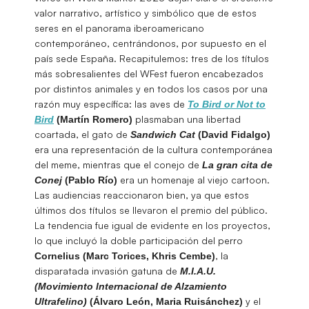
valor narrativo, artístico y simbólico que de estos
seres en el panorama iberoamericano
contemporáneo, centrándonos, por supuesto en el
país sede España. Recapitulemos: tres de los títulos
más sobresalientes del WFest fueron encabezados
por distintos animales y en todos los casos por una
razón muy específica: las aves de
To Bird or Not to
plasmaban una libertad
Bird
(Martín Romero)
coartada, el gato de
Sandwich Cat
(David Fidalgo)
era una representación de la cultura contemporánea
del meme, mientras que el conejo de
La gran cita de
era un homenaje al viejo cartoon.
Conej
(Pablo Río)
Las audiencias reaccionaron bien, ya que estos
últimos dos títulos se llevaron el premio del público.
La tendencia fue igual de evidente en los proyectos,
lo que incluyó la doble participación del perro
, la
Cornelius
(Marc Torices, Khris Cembe)
disparatada invasión gatuna de
M.I.A.U.
(Movimiento Internacional de Alzamiento
y el
Ultrafelino)
(Álvaro León, Maria Ruisánchez)