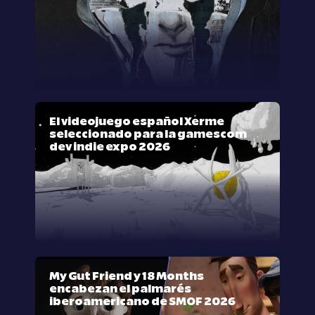
El videojuego español Xerme
seleccionado para la gamescom
dev indie expo 2026
My Gut Friend y 18 Months
encabezan el palmarés
iberoamericano de SMOF 2026