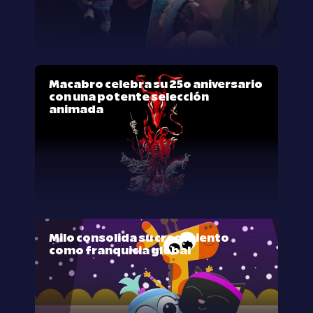
Macabro celebra su 25º aniversario
con una potente selección
animada
Milo consolida su crecimiento
como franquicia global