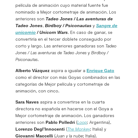
película de animación cuyo material fuente fue
nominado a Mejor cortometraje de animación. Los
anteriores son
Tadeo Jones / Las aventuras de
,
y
Tadeo Jones
Birdboy / Psiconautas
Sangre de
. En caso de ganar, se
unicornio
/ Unicorn Wars
convertiría en el tercer doblete conseguido por
corto y largo. Las anteriores ganadoras son
Tadeo
Jones / Las aventuras de Tadeo Jones
y
Birdboy /
Psiconautas
.
aspira a igualar a
Alberto Vázquez
Enrique Gato
como el director con más Goyas combinados en las
categorías de Mejor película y cortometraje de
animación, con cinco.
aspira a convertirse en la cuarta
Sara Naves
directora no española en hacerse con el Goya a
Mejor cortometraje de animación. Los ganadores
anteriores son
(
Loop
; Argentina),
Pablo Polledri
(
The Monkey
; Italia) y
Lorenzo Degl’Innocenti
(
Juan y la nube
; Italia).
Giovanni Maccelli