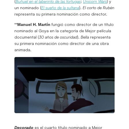
(
Buñuel en el laberinto de las tortugas
;
Unicorn Wars
) y
un nominado (
El sueño de la sultana
).
El corto de Rubén
representa su primera nominación como director.
**
fungió como director de un título
Manuel H. Martín
nominado al Goya en la categoría de Mejor película
documental (
30 años de oscuridad
).
Bella
representa
su primera nominación como director de una obra
animada.
es el cuarto título nominado a Mejor
Decorado