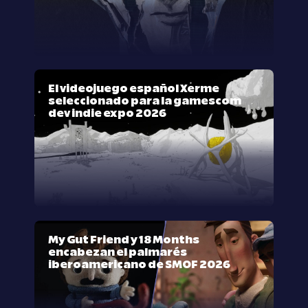
El videojuego español Xerme
seleccionado para la gamescom
dev indie expo 2026
My Gut Friend y 18 Months
encabezan el palmarés
iberoamericano de SMOF 2026