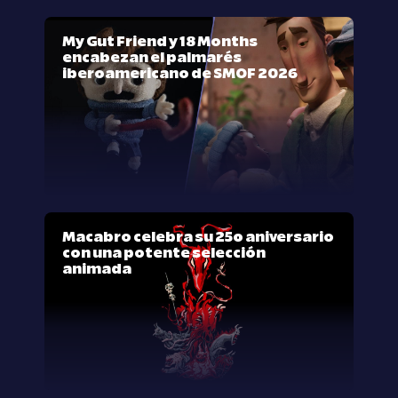
My Gut Friend y 18 Months
encabezan el palmarés
iberoamericano de SMOF 2026
Macabro celebra su 25º aniversario
con una potente selección
animada