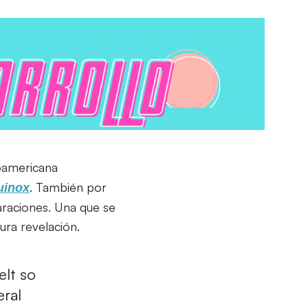
roamericana
. También por
uinox
araciones. Una que se
ura revelación.
elt so
eral