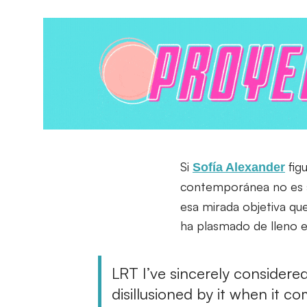
Si
fig
Sofía Alexander
contemporánea no es só
esa mirada objetiva qu
ha plasmado de lleno e
LRT I’ve sincerely considered
disillusioned by it when it c