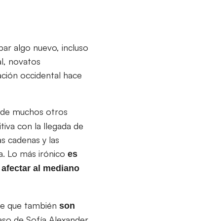
bar algo nuevo, incluso
l, novatos
ación occidental hace
l de muchos otros
iva con la llegada de
s cadenas y las
a. Lo más irónico
es
 afectar al mediano
 de que también
son
caso de Sofía Alexander.