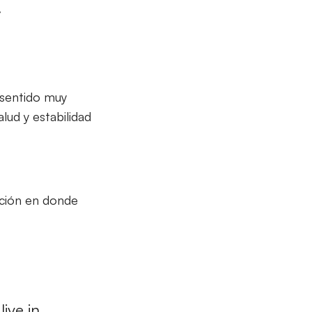
.
 sentido muy
lud y estabilidad
ación en donde
live in