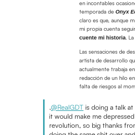
en incontables ocasione
temporada de
Onyx E
claro es que, aunque m
mi propia cuenta segui
. L
cuente mi historia
Las sensaciones de des
artista de desarrollo 
actualmente trabaja e
redacción de un hilo en 
falta de riesgos al mom
.
@RealGDT
is doing a talk a
it would make me depressed, b
revolution, so big thanks fr
doing the same shit over an