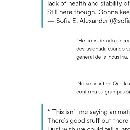
lack of health and stability 
Still here though. Gonna kee
— Sofia E. Alexander (@sofi
“He considerado sincer
desilusionada cuando se
general de la industria,
¡No se asusten! Que l
confirma su gran pasió
* This isn’t me saying animat
There’s good stuff out there
I just wish we could tell a lar