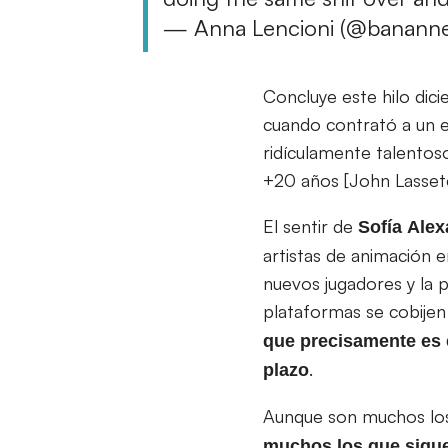
— Anna Lencioni (@banann
Concluye este hilo dici
cuando contrató a un e
ridículamente talentos
+20 años [John Lassete
El sentir de
Sofía
Alex
artistas de animación 
nuevos jugadores y la p
plataformas se cobijen
que precisamente es e
.
plazo
Aunque son muchos los
muchos los que sigu