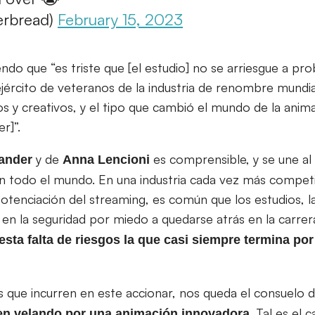
erbread)
February 15, 2023
endo que “es triste que [el estudio] no se arriesgue a pro
jército de veteranos de la industria de renombre mundia
os y creativos, y el tipo que cambió el mundo de la anim
r]”.
y de
es comprensible, y se une a
ander
Anna
Lencioni
en todo el mundo. En una industria cada vez más competit
otenciación del streaming, es común que los estudios, la
 en la seguridad por miedo a quedarse atrás en la carrer
sta falta de riesgos la que casi siempre termina por
 que incurren en este accionar, nos queda el consuelo
. Tal es el 
en velando por una animación innovadora