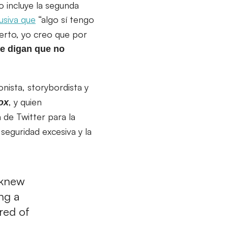
o incluye la segunda
usiva que
“algo sí tengo
erto, yo creo que por
e digan que no
ionista, storybordista y
, y quien
ox
 de Twitter para la
 seguridad excesiva y la
 knew
ng a
red of