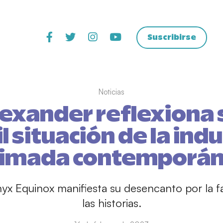
Suscribirse
Noticias
lexander reflexiona 
il situación de la ind
imada contemporá
yx Equinox manifiesta su desencanto por la fa
las historias.