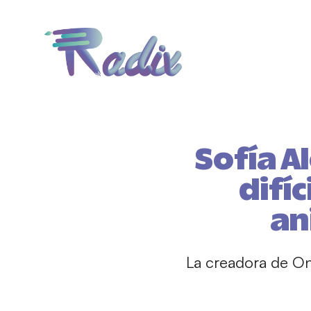
Sofía A
difíc
an
La creadora de On