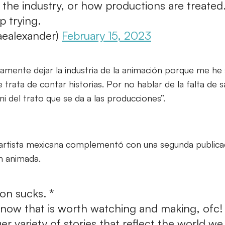
of the industry, or how productions are treated
p trying.
aealexander)
February 15, 2023
amente dejar la industria de la animación porque me he
 trata de contar historias. Por no hablar de la falta de sa
 ni del trato que se da a las producciones”.
a artista mexicana complementó con una segunda public
n animada.
ion sucks. *
 now that is worth watching and making, ofc!
ger variety of stories that reflect the world we 