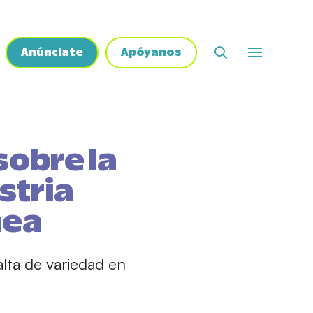
Anúnciate
Apóyanos
sobre la
ustria
nea
lta de variedad en