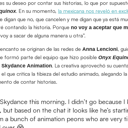
s su deseo por contar sus historias, lo que por supuest
. En su momento,
la mexicana nos reveló en excl
quinox
e digan que no, que cancelen y me digan que ya está mu
ré contando la historia. Porque
no voy a aceptar que m
a voy a sacar de alguna manera u otra”.
encanto se originan de las redes de
, gu
Anna
Lencioni
que formó parte del equipo que hizo posible
Onyx Equin
n
. La creativa aprovechó su cuenta
Skydance
Animation
el que critica la tibieza del estudio animado, alegando la
ento de contar historias.
t Skydance this morning. I didn’t go because I
ut based on the chat it looks like he’s starti
om a bunch of animation peons who are very ti
d over 😭