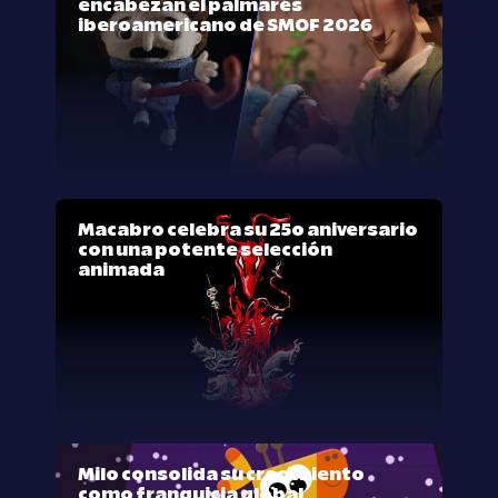
encabezan el palmarés
iberoamericano de SMOF 2026
Macabro celebra su 25º aniversario
con una potente selección
animada
Milo consolida su crecimiento
como franquicia global