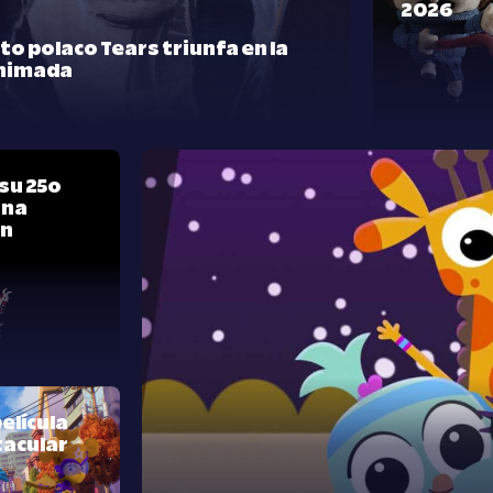
2026
rto polaco Tears triunfa en la
nimada
su 25º
una
ón
elícula
tacular