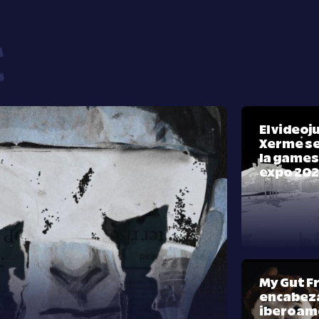
El video
Xerme se
la games
expo 20
My Gut F
encabeza
iberoam