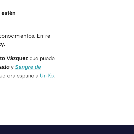
 estén
conocimientos. Entre
y.
que puede
rto Vázquez
y
rado
Sangre de
ductora española
UniKo
.