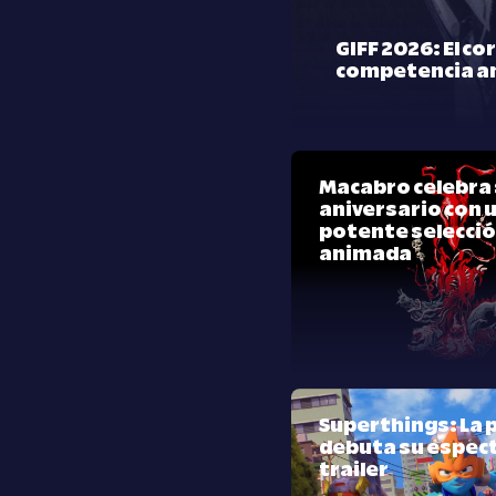
GIFF 2026: El co
competencia a
Macabro celebra 
aniversario con 
potente selecci
animada
Superthings: La p
debuta su espec
trailer