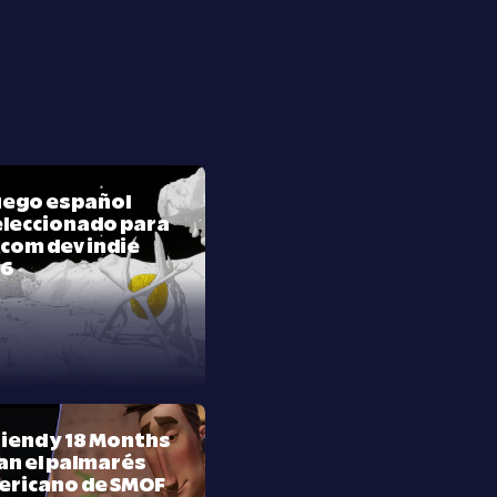
juego español
leccionado para
com dev indie
26
riend y 18 Months
n el palmarés
ericano de SMOF