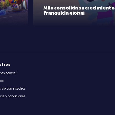
Milo consolida su crecimient
franquicia global
otros
nes somos?
cto
iate con nosotros
nos y condiciones