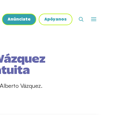
Anúnciate
Apóyanos
 Vázquez
tuita
 Alberto Vázquez.