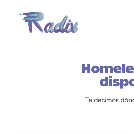
Homeles
disp
Te decimos dónde