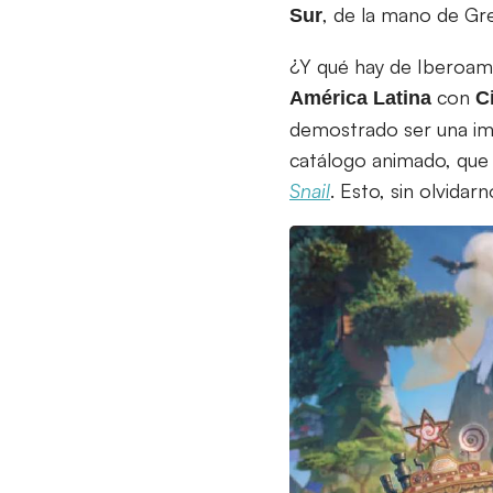
, de la mano de Gr
Sur
¿Y qué hay de Iberoamé
con
América
Latina
C
demostrado ser una imp
catálogo animado, que 
Snail
. Esto, sin olvida