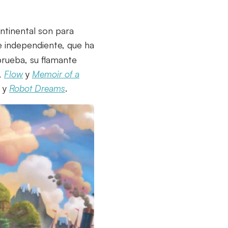
ntinental son para
e independiente, que ha
prueba, su flamante
,
Flow
y
Memoir of a
y
Robot Dreams
.