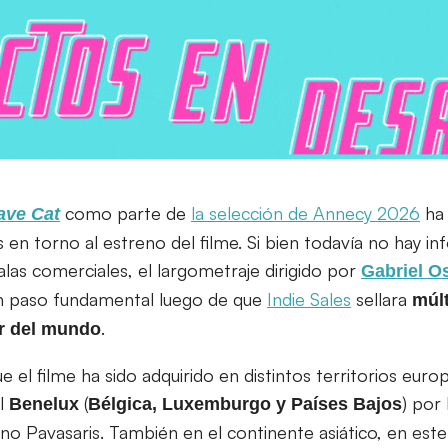
como parte de
la selección de Annecy 2026
ha
ave Cat
 en torno al estreno del filme. Si bien todavía no hay i
las comerciales, el largometraje dirigido por
Gabriel O
 paso fundamental luego de que
Indie Sales
sellara
múl
.
or del mundo
el filme ha sido adquirido en distintos territorios europ
l
(
) por 
Benelux
Bélgica, Luxemburgo y Países Bajos
no Pavasaris. También en el continente asiático, en est