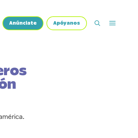
Anúnciate
Apóyanos
eros
ión
américa.