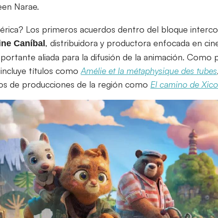
een Narae.
rica? Los primeros acuerdos dentro del bloque interco
, distribuidora y productora enfocada en cin
ine
Caníbal
ortante aliada para la difusión de la animación. Como 
incluye títulos como
Amélie et la métaphysique des tubes
rnos de producciones de la región como
El camino de Xico