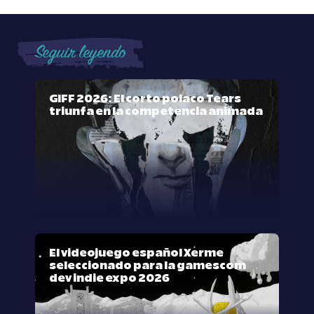
Seguir leyendo
GIFF 2026: El corto polaco Tears
triunfa en la competencia animada
El videojuego español Xerme
seleccionado para la gamescom
dev indie expo 2026