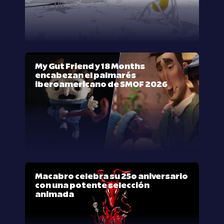
My Gut Friend y 18 Months
encabezan el palmarés
iberoamericano de SMOF 2026
Macabro celebra su 25º aniversario
con una potente selección
animada