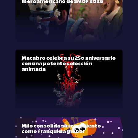
iberoamericano de SMOF 2026
Macabro celebra su 25º aniversario
con una potente selección
animada
Milo consolida su crecimiento
como franquicia global