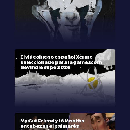
El videojuego español Xerme
seleccionado para la gamescom
dev indie expo 2026
My Gut Friend y 18 Months
encabezan el palmarés