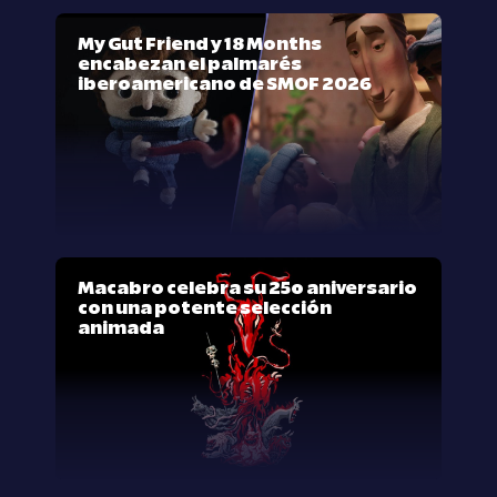
My Gut Friend y 18 Months
encabezan el palmarés
iberoamericano de SMOF 2026
Macabro celebra su 25º aniversario
con una potente selección
animada