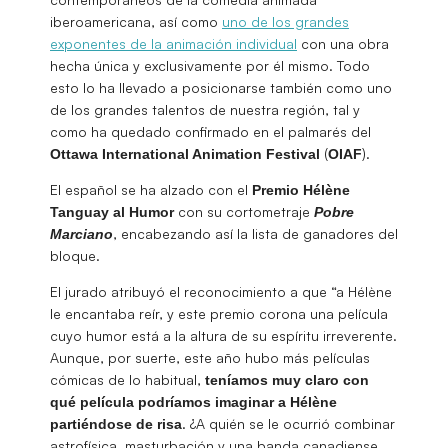
iberoamericana, así como
uno de los grandes
exponentes de la animación individual
con una obra
hecha única y exclusivamente por él mismo. Todo
esto lo ha llevado a posicionarse también como uno
de los grandes talentos de nuestra región, tal y
como ha quedado confirmado en el palmarés del
(
).
Ottawa International Animation Festival
OIAF
El español se ha alzado con el
Premio Hélène
con su cortometraje
Tanguay al Humor
Pobre
, encabezando así la lista de ganadores del
Marciano
bloque.
El jurado atribuyó el reconocimiento a que “a Hélène
le encantaba reír, y este premio corona una película
cuyo humor está a la altura de su espíritu irreverente.
Aunque, por suerte, este año hubo más películas
cómicas de lo habitual,
teníamos muy claro con
qué película podríamos imaginar a Hélène
. ¿A quién se le ocurrió combinar
partiéndose de risa
astrofísica, masturbación y una banda canadiense