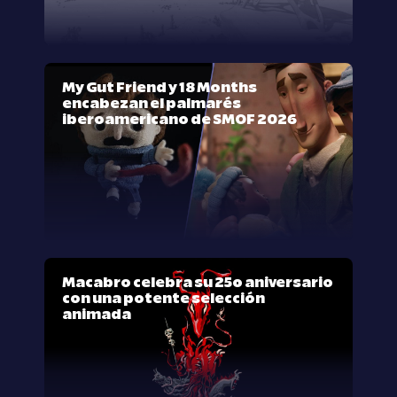
My Gut Friend y 18 Months
encabezan el palmarés
iberoamericano de SMOF 2026
Macabro celebra su 25º aniversario
con una potente selección
animada