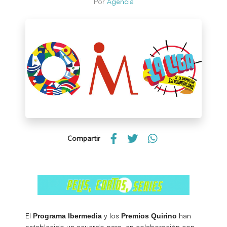
Por
Agencia
Compartir
El
y los
han
Programa Ibermedia
Premios
Quirino
establecido un acuerdo para, en colaboración con