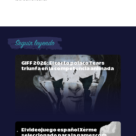
Seguir leyendo
GIFF 2026: El corto polaco Tears
triunfa en la competencia animada
El videojuego español Xerme
seleccionado para la gamescom