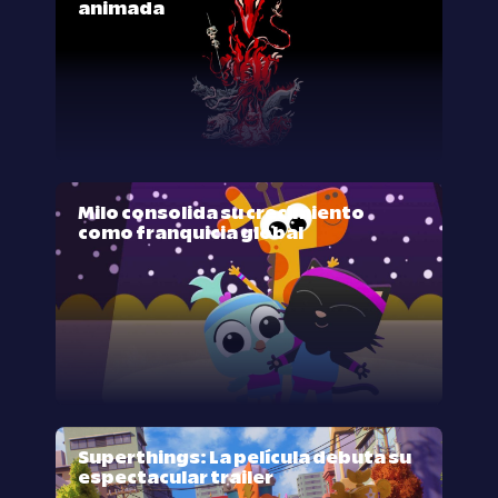
animada
Milo consolida su crecimiento
como franquicia global
Superthings: La película debuta su
espectacular trailer