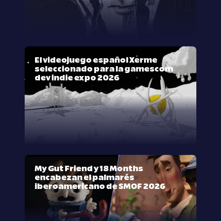
El videojuego español Xerme
seleccionado para la gamescom
dev indie expo 2026
My Gut Friend y 18 Months
encabezan el palmarés
iberoamericano de SMOF 2026