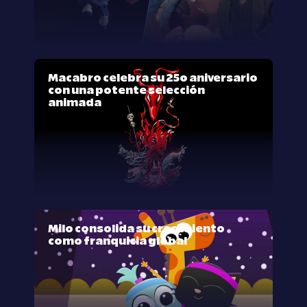
Macabro celebra su 25º aniversario
con una potente selección
animada
Milo consolida su crecimiento
como franquicia global