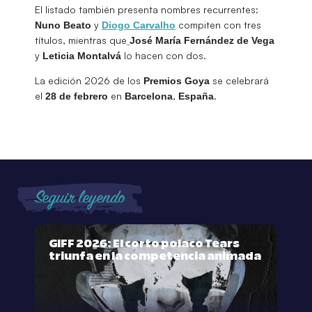
El listado también presenta nombres recurrentes:
y
compiten con tres
Nuno
Beato
Diogo
Carvalho
títulos, mientras que
José
María
Fernández de Vega
y
lo hacen con dos.
Leticia Montalvá
La edición 2026 de los
se celebrará
Premios
Goya
el
en
,
.
28 de febrero
Barcelona
España
Seguir leyendo
GIFF 2026: El corto polaco Tears
triunfa en la competencia animada