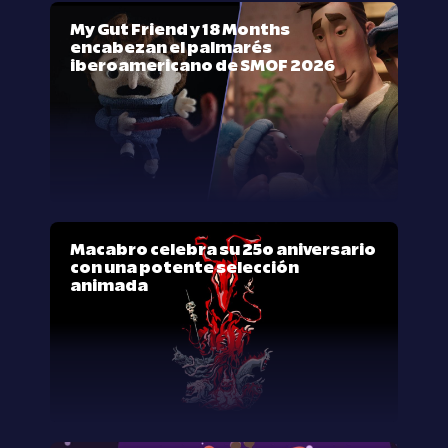
My Gut Friend y 18 Months
encabezan el palmarés
iberoamericano de SMOF 2026
Macabro celebra su 25º aniversario
con una potente selección
animada