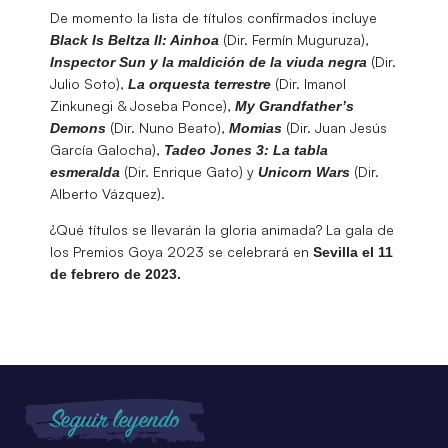
De momento la lista de títulos confirmados incluye
(Dir. Fermín Muguruza),
Black Is Beltza II: Ainhoa
(Dir.
Inspector Sun y la maldición de la viuda negra
Julio Soto),
(Dir. Imanol
La orquesta terrestre
Zinkunegi & Joseba Ponce),
My Grandfather’s
(Dir. Nuno Beato),
(Dir. Juan Jesús
Demons
Momias
García Galocha),
Tadeo Jones 3: La tabla
(Dir. Enrique Gato) y
(Dir.
esmeralda
Unicorn Wars
Alberto Vázquez).
¿Qué títulos se llevarán la gloria animada? La gala de
los Premios Goya 2023 se celebrará en
Sevilla el 11
de febrero de 2023.
Seguir leyendo