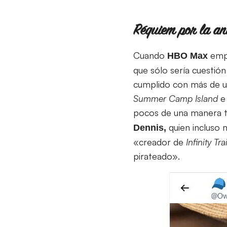
Réquiem por la a
Cuando
empe
HBO Max
que sólo sería cuestió
cumplido con más de u
Summer Camp Island
pocos de una manera t
quien incluso m
Dennis,
«creador de
Infinity Tra
pirateado».