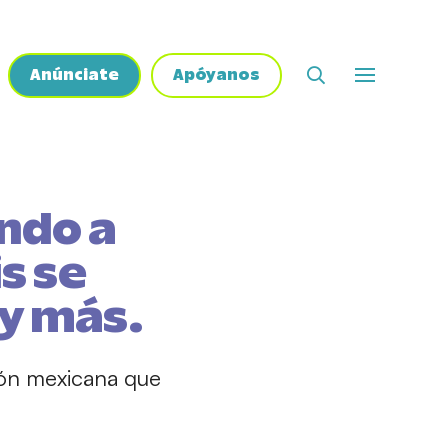
Anúnciate
Apóyanos
ndo a
s se
 y más.
ión mexicana que