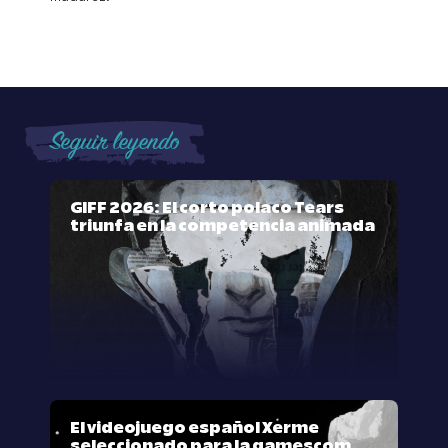
Seguir leyendo
GIFF 2026: El corto polaco Tears
triunfa en la competencia animada
El videojuego español Xerme
seleccionado para la gamescom