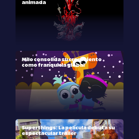
animada
Milo consolida su crecimiento
como franquicia global
Superthings: La película debuta su
espectacular trailer