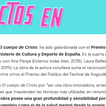
, ha sido galardonada con el
El cuerpo de Cristo
Premio
. Es la cuart
nisterio de Cultura y Deporte de España
o con Ana Penya (
Estamos todas bien
, 2018), Laura Balles
, 2019). La obra de la autora coruñesa suma el reconoci
entre otros el Premio del Público del Festival de Angoul
do
El cuerpo de Cristo
por “ser una obra innovadora, arrie
s que trascienden las técnicas más utilizadas sin renunc
obra posee una gran profundidad y sensibilidad por
omplejo como el de la salud mental desde la propia 