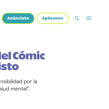
Anúnciate
Apóyanos
el Cómic
isto
sibilidad por la
lud mental".