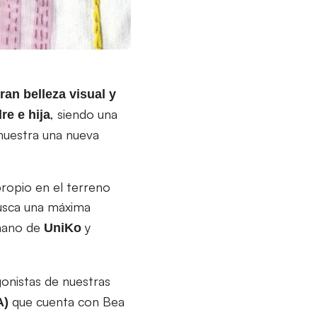
ran belleza visual y
, siendo una
e e hija
 muestra una nueva
propio en el terreno
usca una máxima
 mano de
y
UniKo
onistas de nuestras
que cuenta con Bea
A)