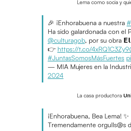
Lema como socia y qui
🎉 ¡Enhorabuena a nuestra
#
Ha sido galardonada con el 
@culturagob
, por su obra 𝗘𝗹 
👉
https://t.co/4xRQ1C3Zy9
#JuntasSomosMásFuertes
p
— MIA Mujeres en la Indust
2024
La casa productora
Un
¡Enhorabuena, Bea Lema! ✨
Tremendamente orgulls@s de