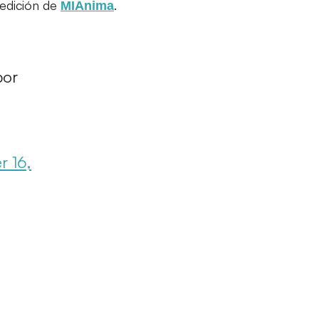
 edición de
.
MIAnima
por
 16,