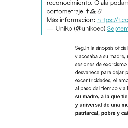
reconocimiento. Ojalá podam
cortometraje ✝️🙏📿
Más información:
https://t.
— UniKo (@unikoec)
Septem
Según la sinopsis oficia
y acosaba a su madre, m
sesiones de exorcismo c
desvanece para dejar pa
excentricidades, el amo
al paso del tiempo y a
su madre, a la que ti
y universal de una m
patriarcal, pobre y ca