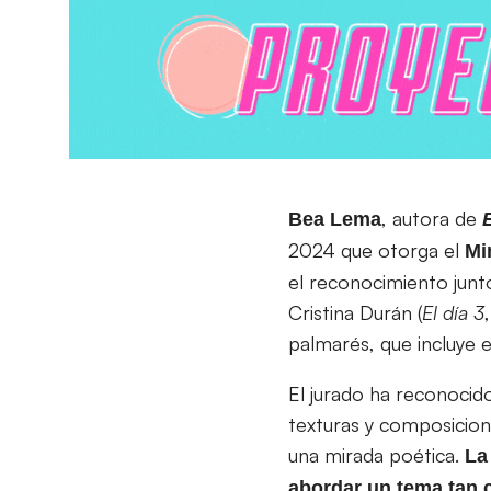
, autora de
Bea Lema
2024 que otorga el
Mi
el reconocimiento junt
Cristina Durán (
El día 3
palmarés, que incluye 
El jurado ha reconoci
texturas y composicione
una mirada poética.
La 
abordar un tema tan c