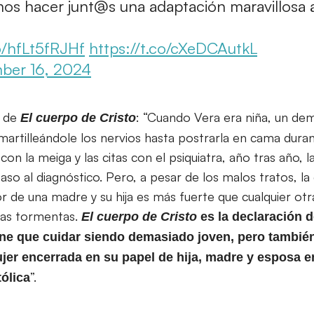
os hacer junt@s una adaptación maravillosa a
co/hfLt5fRJHf
https://t.co/cXeDCAutkL
ber 16, 2024
l de
: “Cuando Vera era niña, un de
El cuerpo de Cristo
artilleándole los nervios hasta postrarla en cama durant
on la meiga y las citas con el psiquiatra, año tras año, l
so al diagnóstico. Pero, a pesar de los malos tratos, l
r de una madre y su hija es más fuerte que cualquier ot
 las tormentas.
El cuerpo de Cristo
es la declaración d
ene que cuidar siendo demasiado joven, pero también 
ujer encerrada en su papel de hija, madre y esposa 
”.
tólica