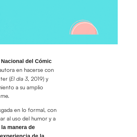
 Nacional del Cómic
a autora en hacerse con
ter (
El día 3
, 2019) y
miento a su amplio
ême.
sgada en lo formal, con
iar al uso del humor y a
 la manera de
experiencia de la