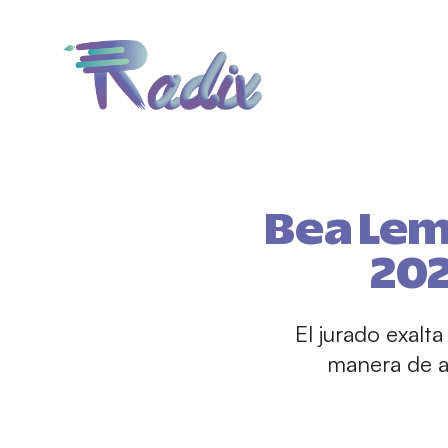
Bea Lem
202
El jurado exalt
manera de a