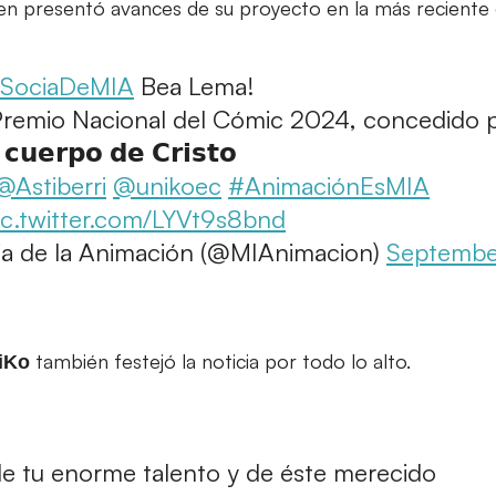
en presentó avances de su proyecto en la más reciente
SociaDeMIA
Bea Lema!
Premio Nacional del Cómic 2024, concedido 
𝘂𝗲𝗿𝗽𝗼 𝗱𝗲 𝗖𝗿𝗶𝘀𝘁𝗼
@Astiberri
@unikoec
#AnimaciónEsMIA
ic.twitter.com/LYVt9s8bnd
ria de la Animación (@MIAnimacion)
September
también festejó la noticia por todo lo alto.
iKo
 tu enorme talento y de éste merecido