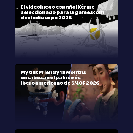
El videojuego español Xerme
seleccionado para la gamescom
dev indie expo 2026
My Gut Friend y 18 Months
encabezan el palmarés
iberoamericano de SMOF 2026