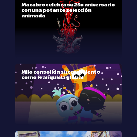
Macabro celebra su 25º aniversario
con una potente selección
animada
Milo consolida su crecimiento
como franquicia global