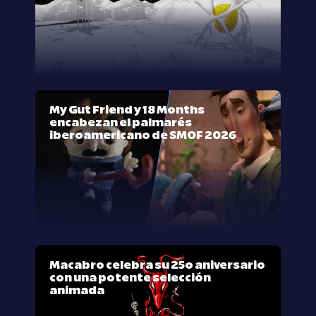
My Gut Friend y 18 Months
encabezan el palmarés
iberoamericano de SMOF 2026
Macabro celebra su 25º aniversario
con una potente selección
animada