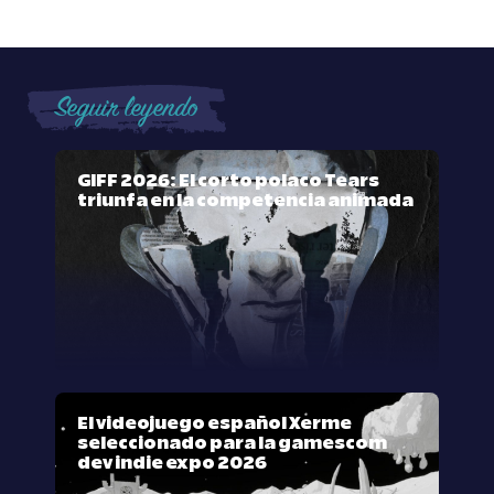
Seguir leyendo
GIFF 2026: El corto polaco Tears
triunfa en la competencia animada
El videojuego español Xerme
seleccionado para la gamescom
dev indie expo 2026