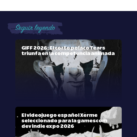
Seguir leyendo
GIFF 2026: El corto polaco Tears
triunfa en la competencia animada
El videojuego español Xerme
seleccionado para la gamescom
dev indie expo 2026