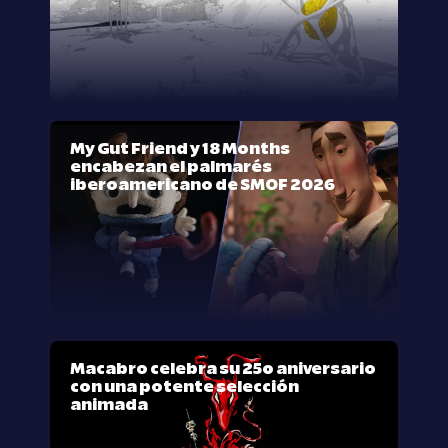
My Gut Friend y 18 Months
encabezan el palmarés
iberoamericano de SMOF 2026
Macabro celebra su 25º aniversario
con una potente selección
animada