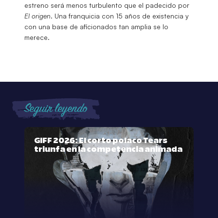
estreno será menos turbulento que el padecido por
El origen
. Una franquicia con 15 años de existencia y
con una base de aficionados tan amplia se lo
merece.
Seguir leyendo
GIFF 2026: El corto polaco Tears
triunfa en la competencia animada