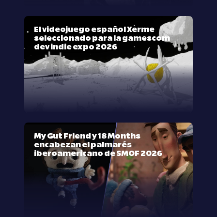
El videojuego español Xerme
seleccionado para la gamescom
dev indie expo 2026
My Gut Friend y 18 Months
encabezan el palmarés
iberoamericano de SMOF 2026