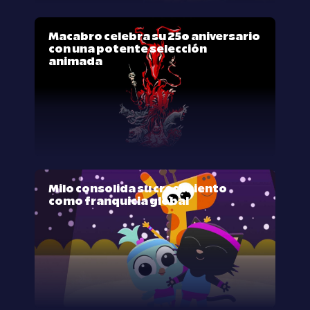
Macabro celebra su 25º aniversario
con una potente selección
animada
Milo consolida su crecimiento
como franquicia global