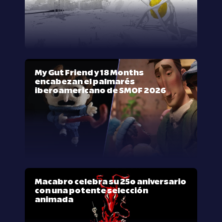
My Gut Friend y 18 Months
encabezan el palmarés
iberoamericano de SMOF 2026
Macabro celebra su 25º aniversario
con una potente selección
animada