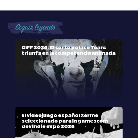
Seguir leyendo
GIFF 2026: El corto polaco Tears
triunfa en la competencia animada
El videojuego español Xerme
seleccionado para la gamescom
dev indie expo 2026