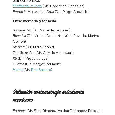
Samuel Méndez)
El after del mundo
(Dir. Florentina González)
Emme in Her Mutant Days
(Dir. Diego Acevedo)
Entre memoria y fantasía
Summer 96
(Dir. Mathilde Bédouet)
Becarias
(Dir. Marina Donderis, Núria Poveda, Marina
Cortón)
Starling
(Dir. Mitra Shahidi)
The Great Arc
(Dir. Camille Authouart)
K8
(Dir. Miguel Anaya)
Cuddle
(Dir. Margot Reumont)
Humo
(Dir.
Rita Basulto
)
Selección cortometraje estudiante
mexicano
Equinox
(Dir. Elisa Giménez Valdés Fernández Posada)