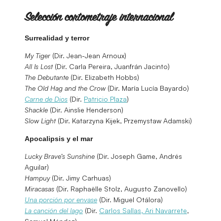
Selección cortometraje internacional
Surrealidad y terror
My Tiger
(Dir. Jean-Jean Arnoux)
All Is Lost
(Dir. Carla Pereira, Juanfrán Jacinto)
The Debutante
(Dir. Elizabeth Hobbs)
The Old Hag and the Crow
(Dir. María Lucía Bayardo)
Carne de Dios
(Dir.
Patricio Plaza
)
Shackle
(Dir. Ainslie Henderson)
Slow Light
(Dir. Katarzyna Kijek, Przemystaw Adamski)
Apocalipsis y el mar
Lucky Brave’s Sunshine
(Dir. Joseph Game, Andrés
Aguilar)
Hampuy
(Dir. Jimy Carhuas)
Miracasas
(Dir. Raphaëlle Stolz, Augusto Zanovello)
Una porción por envase
(Dir. Miguel Otálora)
La canción del lago
(Dir.
Carlos Sallas, Ari Navarrete
,