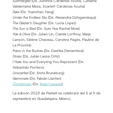
Submerged
(Dir. Justinne Cárdenas Acuña, Catalina
Valderrama Meza, Scarlett Cárdenas Acuña)
Fake
(Dir. Yuanshen Yang)
Under the Endless Sky
(Dir. Alexandra Dzhiganskaya)
The Glazier’s Daughter
(Dir. Lucía López)
The Sun is Bad
(Dir. Sum Yee Rachel Mow)
Yde & Olive
(Dir. Julien Lin, Camile Lorthioy, Meije
Lanson, Sélène Chaveau, Caroline Pagès, Pauline de
La Provôté)
Piano in the Bushes
(Dir. Dashka Dementeva)
Strass
(Dir. Julián Lassa Ortíz)
I Hate You
and Everyting You Represent (Dir.
Sebastián Porteiro)
Unscarfed
(Dir. Anita Bruneburg)
Germinate
(Dir. Fabián Llantén)
Chimborazo
(Dir.
Keila Cepeda
)
La edición 2023 de Pixelatl se celebrará del 5 al 9 de
septiembre en Guadalajara, México.