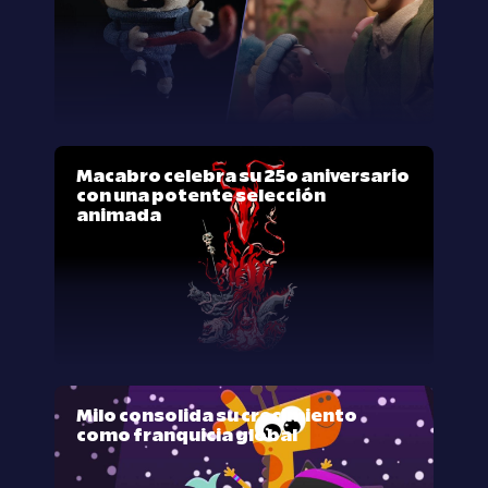
Macabro celebra su 25º aniversario
con una potente selección
animada
Milo consolida su crecimiento
como franquicia global