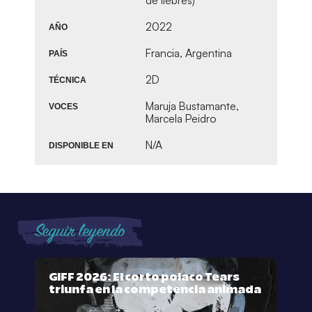
2022
AÑO
Francia, Argentina
PAÍS
2D
TÉCNICA
Maruja Bustamante,
VOCES
Marcela Peidro
N/A
DISPONIBLE EN
Seguir leyendo
GIFF 2026: El corto polaco Tears
triunfa en la competencia animada