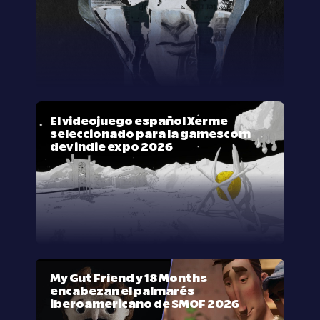
El videojuego español Xerme
seleccionado para la gamescom
dev indie expo 2026
My Gut Friend y 18 Months
encabezan el palmarés
iberoamericano de SMOF 2026