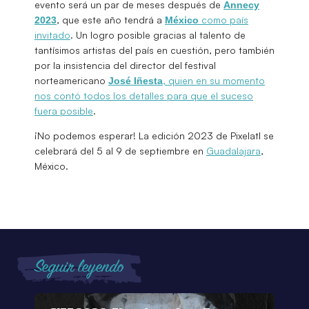
evento será un par de meses después de
Annecy
, que este año tendrá a
como país
2023
México
invitado
. Un logro posible gracias al talento de
tantísimos artistas del país en cuestión, pero también
por la insistencia del director del festival
norteamericano
, quien en su momento
José Iñesta
nos contó todos los detalles para que el suceso
fuera posible
.
¡No podemos esperar! La edición 2023 de Pixelatl se
celebrará del 5 al 9 de septiembre en
Guadalajara
,
México.
Seguir leyendo