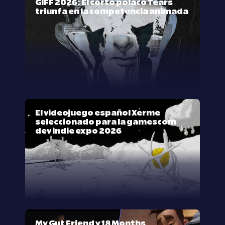
GIFF 2026: El corto polaco Tears
triunfa en la competencia animada
El videojuego español Xerme
seleccionado para la gamescom
dev indie expo 2026
My Gut Friend y 18 Months