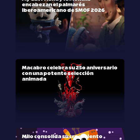
encabezan el palmarés
iberoamericano de SMOF 2026
Macabro celebra su 25º aniversario
con una potente selección
animada
Milo consolida su crecimiento