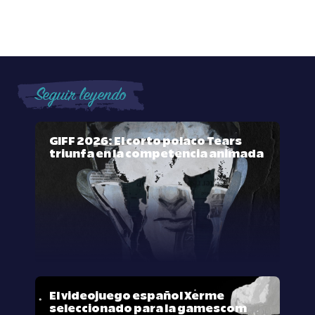
Seguir leyendo
GIFF 2026: El corto polaco Tears
triunfa en la competencia animada
El videojuego español Xerme
seleccionado para la gamescom