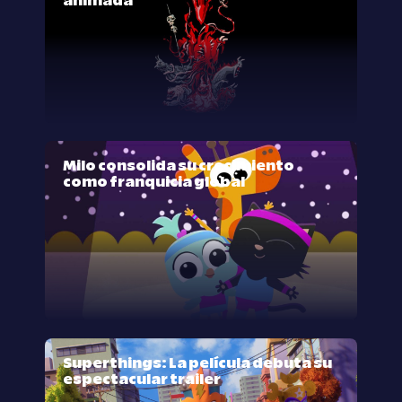
animada
Milo consolida su crecimiento
como franquicia global
Superthings: La película debuta su
espectacular trailer