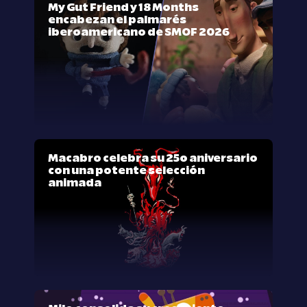
My Gut Friend y 18 Months
encabezan el palmarés
iberoamericano de SMOF 2026
Macabro celebra su 25º aniversario
con una potente selección
animada