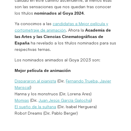
calidad en este camino ascendente, al menos esas
son las sensaciones que nos quedan tras conocer
los títulos
.
nominados al Goya 2024
Ya conocimos a las
candidatas a Mejor película y
cortometraje de animación
. Ahora la
Academia de
las Artes y las Ciencias Cinematográficas de
ha revelado a los títulos nominados para sus
España
respectivas ternas.
Los nominados animados al Goya 2023 son:
Mejor película de animación
Dispararon al pianista
(Dir.
Fernando Trueba, Javier
Mariscal
)
Hanna y los monstruos (Dir. Lorena Ares)
Momias
(Dir.
Juan Jesús García Galocha
)
El sueño de la sultana
(Dir. Isabel Herguera)
Robot Dreams (Dir. Pablo Berger)