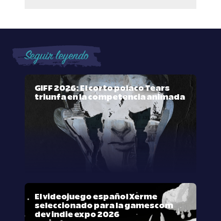
Seguir leyendo
GIFF 2026: El corto polaco Tears
triunfa en la competencia animada
El videojuego español Xerme
seleccionado para la gamescom
dev indie expo 2026