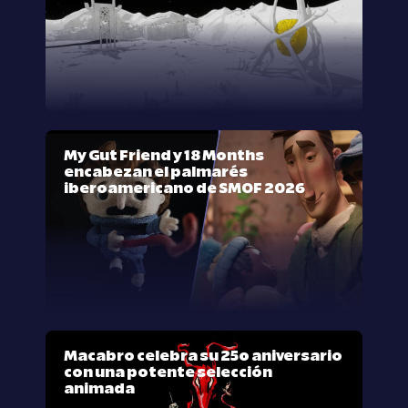
My Gut Friend y 18 Months
encabezan el palmarés
iberoamericano de SMOF 2026
Macabro celebra su 25º aniversario
con una potente selección
animada