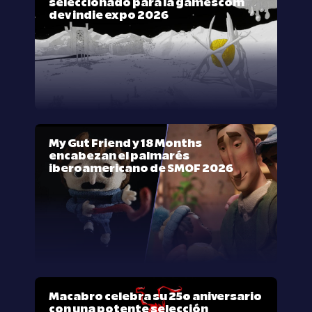
seleccionado para la gamescom
dev indie expo 2026
My Gut Friend y 18 Months
encabezan el palmarés
iberoamericano de SMOF 2026
Macabro celebra su 25º aniversario
con una potente selección