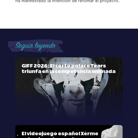
ha manifestado la intención de retomar el proyecto.
Seguir leyendo
GIFF 2026: El corto polaco Tears
triunfa en la competencia animada
El videojuego español Xerme