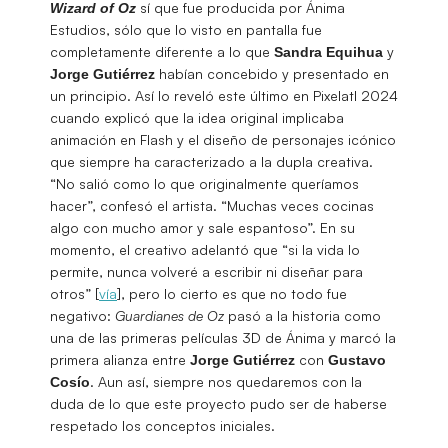
sí que fue producida por Ánima
Wizard of Oz
Estudios, sólo que lo visto en pantalla fue
completamente diferente a lo que
y
Sandra
Equihua
habían concebido y presentado en
Jorge Gutiérrez
un principio. Así lo reveló este último en Pixelatl 2024
cuando explicó que la idea original implicaba
animación en Flash y el diseño de personajes icónico
que siempre ha caracterizado a la dupla creativa.
“No salió como lo que originalmente queríamos
hacer”, confesó el artista. “Muchas veces cocinas
algo con mucho amor y sale espantoso”. En su
momento, el creativo adelantó que “si la vida lo
permite, nunca volveré a escribir ni diseñar para
otros” [
vía
], pero lo cierto es que no todo fue
negativo:
Guardianes de Oz
pasó a la historia como
una de las primeras películas 3D de Ánima y marcó la
primera alianza entre
con
Jorge Gutiérrez
Gustavo
. Aun así, siempre nos quedaremos con la
Cosío
duda de lo que este proyecto pudo ser de haberse
respetado los conceptos iniciales.