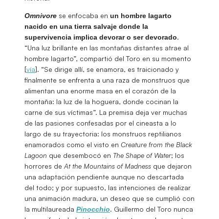
se enfocaba en
Omnivore
un hombre lagarto
nacido en una tierra salvaje donde la
.
supervivencia implica devorar o ser devorado
“Una luz brillante en las montañas distantes atrae al
hombre lagarto”, compartió del Toro en su momento
[
vía
]. “Se dirige allí, se enamora, es traicionado y
finalmente se enfrenta a una raza de monstruos que
alimentan una enorme masa en el corazón de la
montaña: la luz de la hoguera, donde cocinan la
carne de sus víctimas”. La premisa deja ver muchas
de las pasiones confesadas por el cineasta a lo
largo de su trayectoria: los monstruos reptilianos
enamorados como el visto en
Creature from the Black
Lagoon
que desembocó en
The Shape of Water
; los
horrores de
At the Mountains of Madness
que dejaron
una adaptación pendiente aunque no descartada
del todo; y por supuesto, las intenciones de realizar
una animación madura, un deseo que se cumplió con
la multilaureada
. Guillermo del Toro nunca
Pinocchio