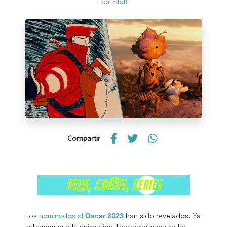
Por
Staff
Compartir
Los
nominados al
han sido revelados. Ya
Oscar 2023
sabemos que la animación iberoamericana se ha