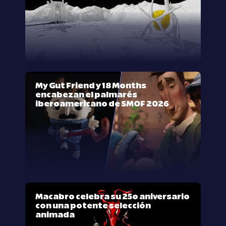
My Gut Friend y 18 Months
encabezan el palmarés
iberoamericano de SMOF 2026
Macabro celebra su 25º aniversario
con una potente selección
animada