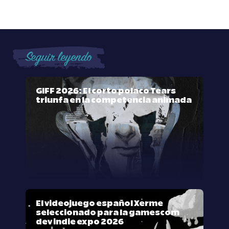
Seguir leyendo
GIFF 2026: El corto polaco Tears
triunfa en la competencia animada
El videojuego español Xerme
seleccionado para la gamescom
dev indie expo 2026