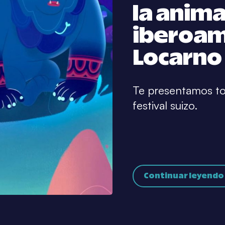
la anim
iberoam
Locarno
Te presentamos tod
festival suizo.
Continuar leyendo