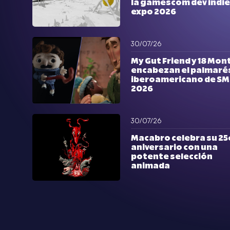
la gamescom dev indie
expo 2026
30/07/26
My Gut Friend y 18 Mon
encabezan el palmaré
iberoamericano de S
2026
30/07/26
Macabro celebra su 25
aniversario con una
potente selección
animada