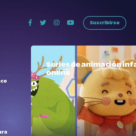
Suscribirse
Series de animación infa
online
aco
ara