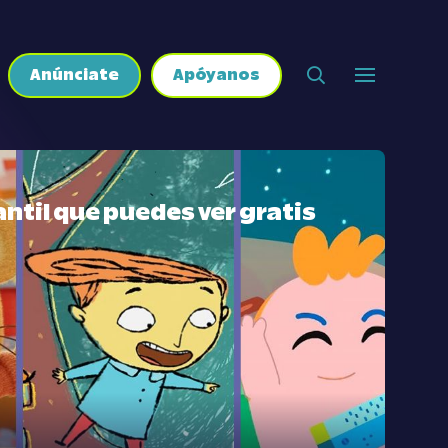
Anúnciate
Apóyanos
ntil que puedes ver gratis