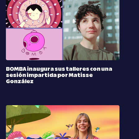
BOMBA inaugura sus talleres con una
sesión impartida por Matisse
González