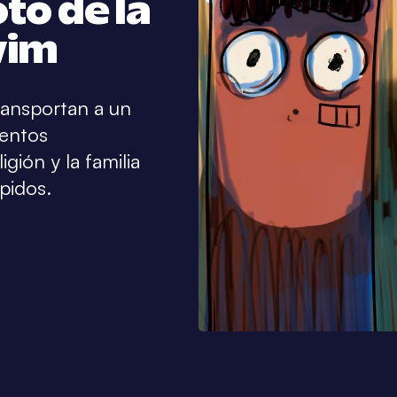
to de la
wim
ansportan a un
mentos
gión y la familia
pidos.