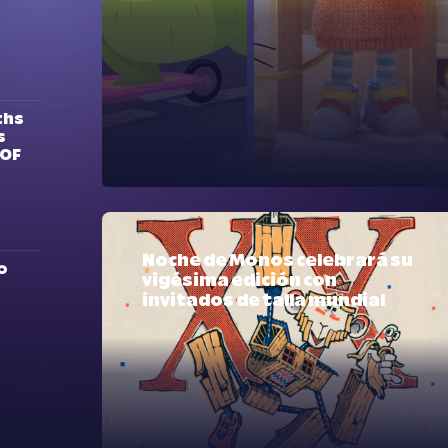
ths
s
MOF
Noche de Monos celebrará su
º
vigésima edición con
invitados de talla mundial