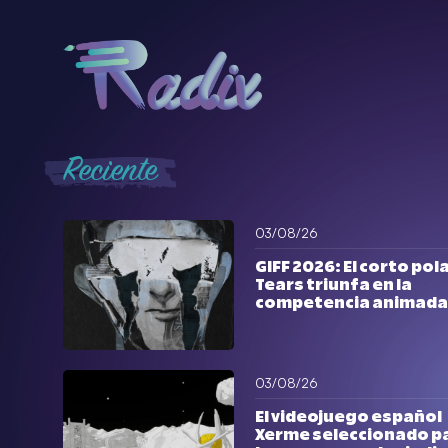
Reciente
03/08/26
GIFF 2026: El corto pol
Tears triunfa en la
competencia animada
03/08/26
El videojuego español
Xerme seleccionado p