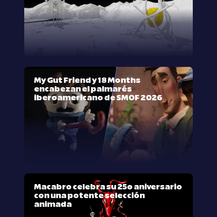
My Gut Friend y 18 Months
encabezan el palmarés
iberoamericano de SMOF 2026
Macabro celebra su 25º aniversario
con una potente selección
animada