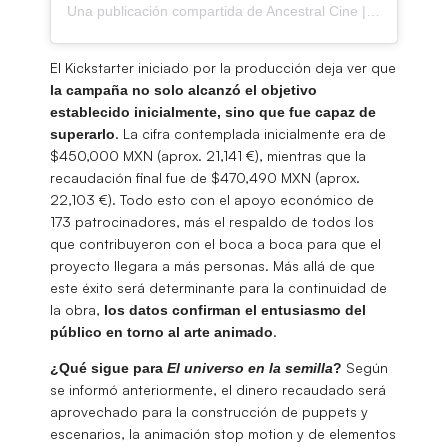
Una publicación compartida de Ancestral Cine | Animation Studio (@ancestralcine_)
El Kickstarter iniciado por la producción deja ver que
la campaña no solo alcanzó el objetivo
establecido inicialmente, sino que fue capaz de
. La cifra contemplada inicialmente era de
superarlo
$450,000 MXN (aprox. 21,141 €), mientras que la
recaudación final fue de $470,490 MXN (aprox.
22,103 €). Todo esto con el apoyo económico de
173 patrocinadores, más el respaldo de todos los
que contribuyeron con el boca a boca para que el
proyecto llegara a más personas. Más allá de que
este éxito será determinante para la continuidad de
la obra,
los datos confirman el entusiasmo del
.
público en torno al arte animado
Según
¿Qué sigue para
El universo en la semilla
?
se informó anteriormente, el dinero recaudado será
aprovechado para la construcción de puppets y
escenarios, la animación stop motion y de elementos