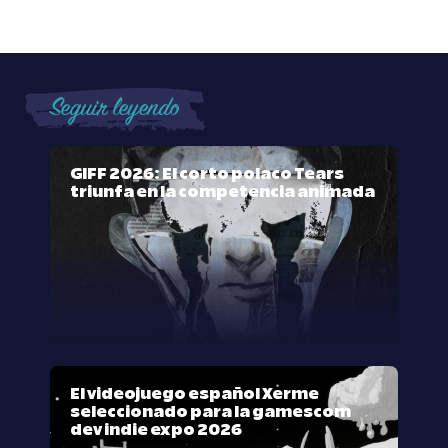
Seguir leyendo
GIFF 2026: El corto polaco Tears
triunfa en la competencia animada
El videojuego español Xerme
seleccionado para la gamescom
dev indie expo 2026