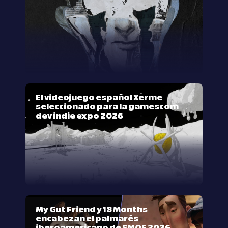
El videojuego español Xerme
seleccionado para la gamescom
dev indie expo 2026
My Gut Friend y 18 Months
encabezan el palmarés