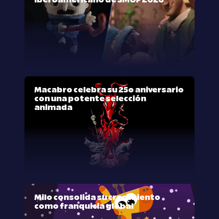
iberoamericano de SMOF 2026
Macabro celebra su 25º aniversario
con una potente selección
animada
Milo consolida su crecimiento
como franquicia global