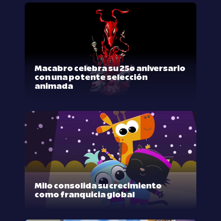
Macabro celebra su 25º aniversario
con una potente selección
animada
Milo consolida su crecimiento
como franquicia global