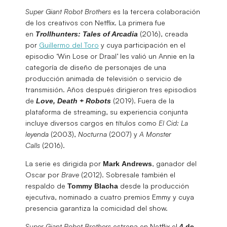
Super Giant Robot Brothers
es la tercera colaboración
de los creativos con Netflix. La primera fue
en
(2016), creada
Trollhunters: Tales of Arcadia
por
Guillermo del Toro
y cuya participación en el
episodio ‘Win Lose or Draal’ les valió un Annie en la
categoría de diseño de personajes de una
producción animada de televisión o servicio de
transmisión. Años después dirigieron tres episodios
de
(2019). Fuera de la
Love, Death + Robots
plataforma de streaming, su experiencia conjunta
incluye diversos cargos en títulos como
El Cid: La
leyenda
(2003),
Nocturna
(2007) y
A Monster
Calls
(2016).
La serie es dirigida por
, ganador del
Mark
Andrews
Oscar por
Brave
(2012). Sobresale también el
respaldo de
desde la producción
Tommy Blacha
ejecutiva, nominado a cuatro premios Emmy y cuya
presencia garantiza la comicidad del show.
Super Giant Robot Brothers
estrena en Netflix el
4 de