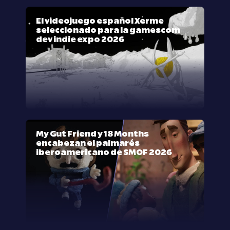
El videojuego español Xerme
seleccionado para la gamescom
dev indie expo 2026
My Gut Friend y 18 Months
encabezan el palmarés
iberoamericano de SMOF 2026