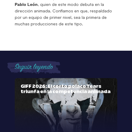
, quien de este modo debuta en la
Pablo León
dirección animada. Confiamos en que, respaldado
por un equipo de primer nivel, sea la primera de
muchas producciones de este tipo.
Seguir leyendo
GIFF 2026: El corto polaco Tears
triunfa en la competencia animada