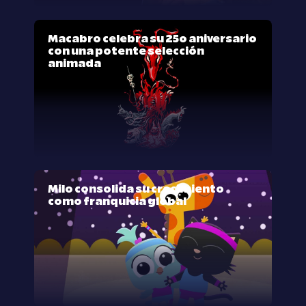
Macabro celebra su 25º aniversario
con una potente selección
animada
Milo consolida su crecimiento
como franquicia global