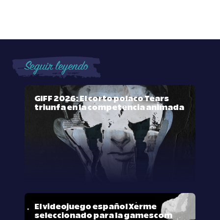
Seguir leyendo
GIFF 2026: El corto polaco Tears
triunfa en la competencia animada
El videojuego español Xerme
seleccionado para la gamescom