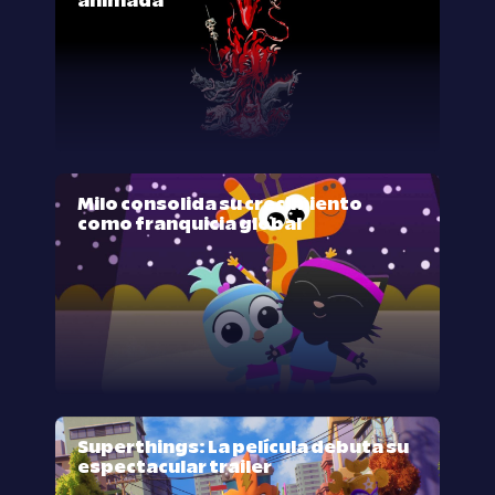
animada
Milo consolida su crecimiento
como franquicia global
Superthings: La película debuta su
espectacular trailer