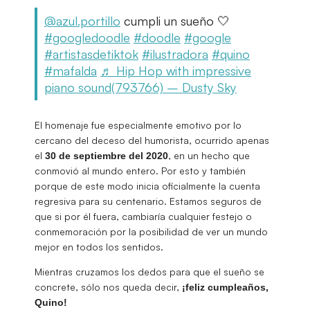
@azul.portillo
cumpli un sueño 🤍
#googledoodle
#doodle
#google
#artistasdetiktok
#ilustradora
#quino
#mafalda
♬ Hip Hop with impressive
piano sound(793766) – Dusty Sky
El homenaje fue especialmente emotivo por lo
cercano del deceso del humorista, ocurrido apenas
el
, en un hecho que
30 de septiembre del 2020
conmovió al mundo entero. Por esto y también
porque de este modo inicia oficialmente la cuenta
regresiva para su centenario. Estamos seguros de
que si por él fuera, cambiaría cualquier festejo o
conmemoración por la posibilidad de ver un mundo
mejor en todos los sentidos.
Mientras cruzamos los dedos para que el sueño se
concrete, sólo nos queda decir,
¡feliz cumpleaños,
Quino!