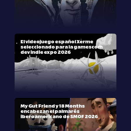
El videojuego español Xerme
seleccionado para la gamescom
dev indie expo 2026
My Gut Friend y 18 Months
encabezan el palmarés
iberoamericano de SMOF 2026