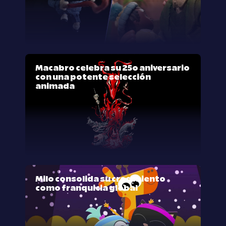
Macabro celebra su 25º aniversario
con una potente selección
animada
Milo consolida su crecimiento
como franquicia global