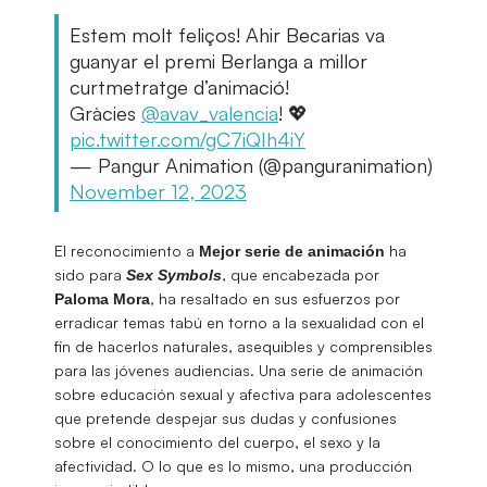
Estem molt feliços! Ahir Becarias va
guanyar el premi Berlanga a millor
curtmetratge d’animació!
Gràcies
@avav_valencia
! 💖
pic.twitter.com/gC7iQIh4iY
— Pangur Animation (@panguranimation)
November 12, 2023
El reconocimiento a
ha
Mejor serie de animación
sido para
, que encabezada por
Sex Symbols
, ha resaltado en sus esfuerzos por
Paloma
Mora
erradicar temas tabú en torno a la sexualidad con el
fin de hacerlos naturales, asequibles y comprensibles
para las jóvenes audiencias. Una serie de animación
sobre educación sexual y afectiva para adolescentes
que pretende despejar sus dudas y confusiones
sobre el conocimiento del cuerpo, el sexo y la
afectividad. O lo que es lo mismo, una producción